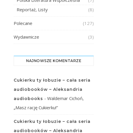
Polska Literatura Współczesna
(7)
Reportaż, Listy
(8)
Polecane
(127)
Wydawnicze
(3)
NAJNOWSZE KOMENTARZE
Cukierku ty łobuzie – cała seria
audiobooków – Aleksandria
-
Waldemar Cichoń,
audiobooks
„Masz rację Cukierku!”
Cukierku ty łobuzie – cała seria
audiobooków – Aleksandria