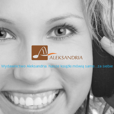
Wydawnictwo Aleksandria. Nasze książki mówią same…za siebie