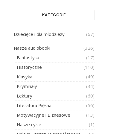
KATEGORIE
Dziecięce i dla młodzieży
(67)
Nasze audiobooki
(326)
Fantastyka
(17)
Historyczne
(110)
Klasyka
(49)
Kryminały
(34)
Lektury
(60)
Literatura Piękna
(56)
Motywacyjne i Biznesowe
(13)
Nasze cykle
(1)