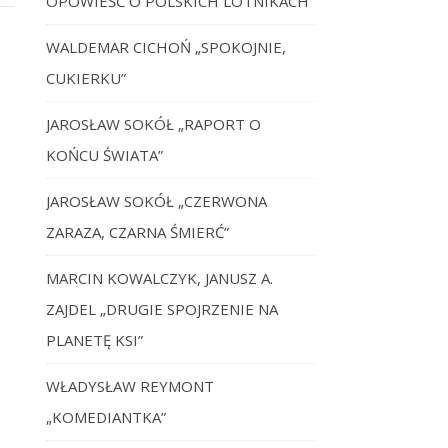
OPOWIEŚĆ O POLSKICH LOTNIKACH”
WALDEMAR CICHOŃ „SPOKOJNIE,
CUKIERKU”
JAROSŁAW SOKÓŁ „RAPORT O
KOŃCU ŚWIATA”
JAROSŁAW SOKÓŁ „CZERWONA
ZARAZA, CZARNA ŚMIERĆ”
MARCIN KOWALCZYK, JANUSZ A.
ZAJDEL „DRUGIE SPOJRZENIE NA
PLANETĘ KSI”
WŁADYSŁAW REYMONT
„KOMEDIANTKA”