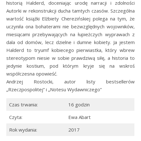
historią Halderd, doceniając urodę narracji i zdolności
Autorki w rekonstrukcji ducha tamtych czasów. Szczególna
wartość książki Elżbiety Cherezińskiej polega na tym, że
uczyniła ona bohaterami nie bezwzględnych wojowników,
miesiącami przebywających na łupieżczych wyprawach z
dala od domów, lecz dzielne i dumne kobiety. Ja jestem
Halderd to tryumf kobiecego pierwiastka, który wbrew
stereotypom niesie w sobie prawdziwą siłę, a historia to
jedynie kostium, pod którym kryje się na wskroś
współczesna opowieść.
Andrzej Rostocki, autor listy bestsellerów
„Rzeczpospolitej” i „Notesu Wydawniczego”
Czas trwania:
16 godzin
Czyta:
Ewa Abart
Rok wydania:
2017