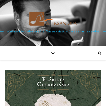
Wydawnictwo Aleksandria. Nasze książki mówią same…za siebie